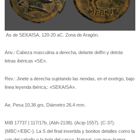
As de SEKAISA. 120-20 aC. Zona de Aragón.
Anv.: Cabeza masculina a derecha, delante delfín y detrás
letras ibéricas «SE».
Rev.: Jinete a derecha sujetando las riendas, en el exetrgo, bajo
linea leyenda ibérica,: «SEKAISA».
Ae. Pesa 10,36 grs. Diámetro 26,4 mm.
MIB 17737 | 117/17b. (Abh-2138). (Acip-1557). (C-37).
(MBC+/EBC-). La S del final invertida y bonitos detalles como la
crin del caballo o la bola del casco. Natural, con muy buena