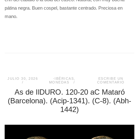
pátina negra. Buen cospel, bastante centrado. Preciosa en
mano.
JULIO 30, 2026
-IBÉRICAS
,
ESCRIBE UN
MONEDAS
COMENTARIO
As de IlDURO. 120-20 aC Mataró
(Barcelona). (Acip-1341). (C-8). (Abh-
1442)