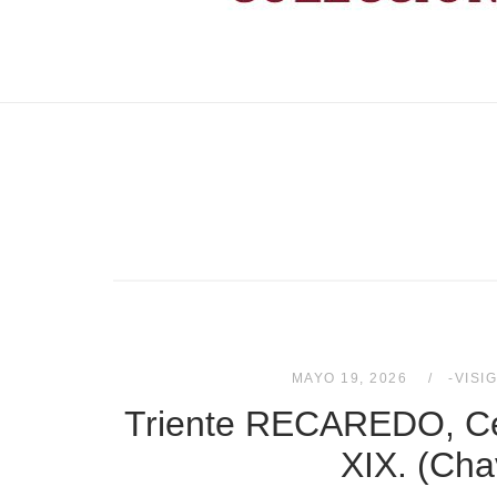
MAYO 19, 2026
-VISI
Triente RECAREDO, Cec
XIX. (Cha