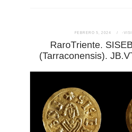
FEBRERO 5, 2024
-VIS
RaroTriente. SIS
(Tarraconensis). JB.V