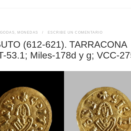
IGODAS
,
MONEDAS
ESCRIBE UN COMENTARIO
EBUTO (612-621). TARRACONA
T-53.1; Miles-178d y g; VCC-27