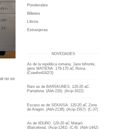
Ponderales
Billetes
Libros
Extranjeras
NOVEDADES
As de la república romana, Jano bifronte,
gens MATIENA. 179-170 aC Roma.
(Crawford162/3)
al no se
Raro as de BARSKUNES. 120-20 aC.
Pamplona. (Abh-226). (Acip-1622)
Escaso as de SEKAISA. 120-20 aC Zona
de Aragón. (Abh-2138). (Acip-1557). (C-37)
As de IlDURO. 120-20 aC Mataró
(Barcelona). (Acip-1341). (C-8). (Abh-1442)