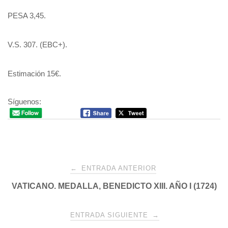
PESA 3,45.
V.S. 307. (EBC+).
Estimación 15€.
Síguenos:
Navegación
←
ENTRADA ANTERIOR
VATICANO. MEDALLA, BENEDICTO XIII. AÑO I (1724)
de
entradas
ENTRADA SIGUIENTE
→