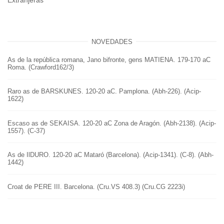
Extranjeras
NOVEDADES
As de la república romana, Jano bifronte, gens MATIENA. 179-170 aC
Roma. (Crawford162/3)
Raro as de BARSKUNES. 120-20 aC. Pamplona. (Abh-226). (Acip-
1622)
Escaso as de SEKAISA. 120-20 aC Zona de Aragón. (Abh-2138). (Acip-
1557). (C-37)
As de IlDURO. 120-20 aC Mataró (Barcelona). (Acip-1341). (C-8). (Abh-
1442)
Croat de PERE III. Barcelona. (Cru.VS 408.3) (Cru.CG 2223i)