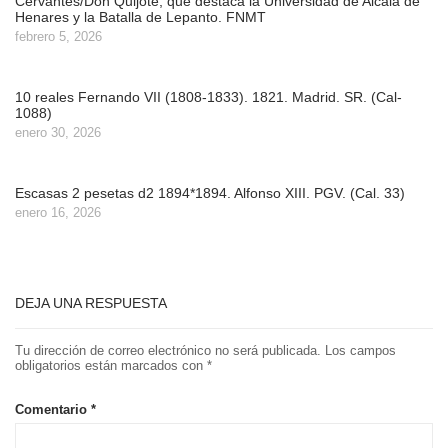
Cervantes/Don Quijote, que destaca la Universidad de Alcalá de
Henares y la Batalla de Lepanto. FNMT
febrero 5, 2026
10 reales Fernando VII (1808-1833). 1821. Madrid. SR. (Cal-
1088)
enero 30, 2026
Escasas 2 pesetas d2 1894*1894. Alfonso XIII. PGV. (Cal. 33)
enero 16, 2026
DEJA UNA RESPUESTA
Tu dirección de correo electrónico no será publicada.
Los campos
obligatorios están marcados con
*
Comentario
*