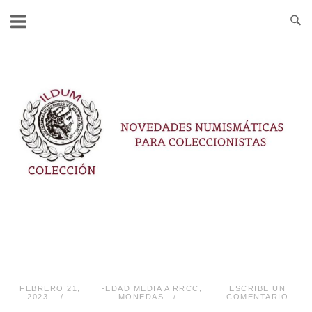
Ir
al
contenido
Inicio
FEBRERO 21,
-EDAD MEDIA A RRCC
,
ESCRIBE UN
2023
MONEDAS
COMENTARIO