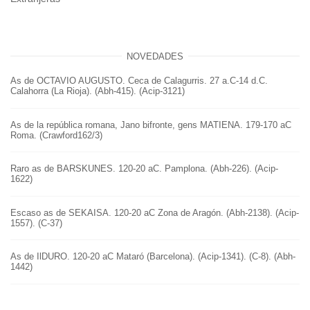
NOVEDADES
As de OCTAVIO AUGUSTO. Ceca de Calagurris. 27 a.C-14 d.C.
Calahorra (La Rioja). (Abh-415). (Acip-3121)
As de la república romana, Jano bifronte, gens MATIENA. 179-170 aC
Roma. (Crawford162/3)
Raro as de BARSKUNES. 120-20 aC. Pamplona. (Abh-226). (Acip-
1622)
Escaso as de SEKAISA. 120-20 aC Zona de Aragón. (Abh-2138). (Acip-
1557). (C-37)
As de IlDURO. 120-20 aC Mataró (Barcelona). (Acip-1341). (C-8). (Abh-
1442)