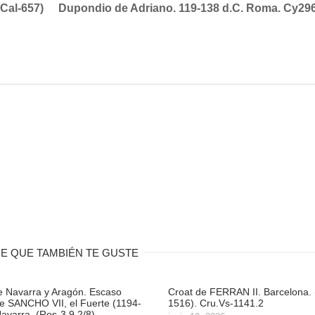
(Cal-657)
Dupondio de Adriano. 119-138 d.C. Roma. Cy296
E QUE TAMBIÉN TE GUSTE
e Navarra y Aragón. Escaso
Croat de FERRAN II. Barcelona.
de SANCHO VII, el Fuerte (1194-
1516). Cru.Vs-1141.2
avarra. (Ros-3.9.2/8)