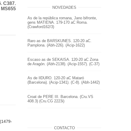
. C387.
NOVEDADES
MS655
As de la república romana, Jano bifronte,
gens MATIENA. 179-170 aC Roma.
(Crawford162/3)
Raro as de BARSKUNES. 120-20 aC.
Pamplona. (Abh-226). (Acip-1622)
Escaso as de SEKAISA. 120-20 aC Zona
de Aragón. (Abh-2138). (Acip-1557). (C-37)
As de IlDURO. 120-20 aC Mataró
(Barcelona). (Acip-1341). (C-8). (Abh-1442)
Croat de PERE III. Barcelona. (Cru.VS
408.3) (Cru.CG 2223i)
 (1479-
CONTACTO