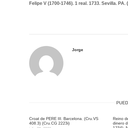
Felipe V (1700-1746). 1 real. 1733. Sevilla. PA. 
de
entradas
Jorge
PUED
Croat de PERE III. Barcelona. (Cru.VS
Reino d
408.3) (Cru.CG 2223i)
dinero 
1234). N