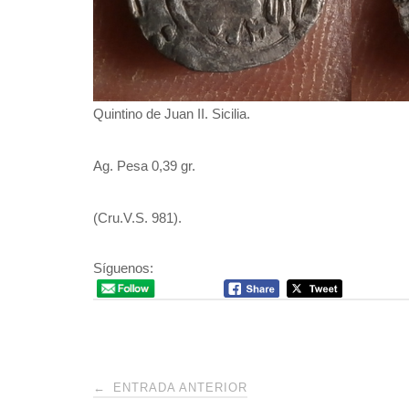
Quintino de Juan II. Sicilia.
Ag. Pesa 0,39 gr.
(Cru.V.S. 981).
Síguenos:
Navegación
←
ENTRADA ANTERIOR