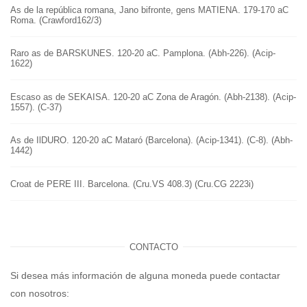
As de la república romana, Jano bifronte, gens MATIENA. 179-170 aC
Roma. (Crawford162/3)
Raro as de BARSKUNES. 120-20 aC. Pamplona. (Abh-226). (Acip-
1622)
Escaso as de SEKAISA. 120-20 aC Zona de Aragón. (Abh-2138). (Acip-
1557). (C-37)
As de IlDURO. 120-20 aC Mataró (Barcelona). (Acip-1341). (C-8). (Abh-
1442)
Croat de PERE III. Barcelona. (Cru.VS 408.3) (Cru.CG 2223i)
CONTACTO
Si desea más información de alguna moneda puede contactar
con nosotros: