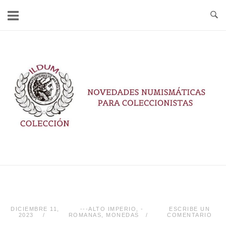
Ir
al
contenido
Inicio
DICIEMBRE 11,
---ALTO IMPERIO
,
-
ESCRIBE UN
2023
ROMANAS
,
MONEDAS
COMENTARIO