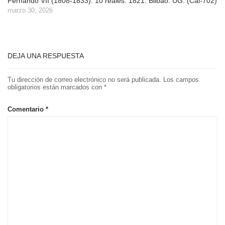
Fernando VII (1808-1833). 10 reales. 1821. Bilbao. UG. (Cal-702)
marzo 30, 2026
DEJA UNA RESPUESTA
Tu dirección de correo electrónico no será publicada.
Los campos
obligatorios están marcados con
*
Comentario
*