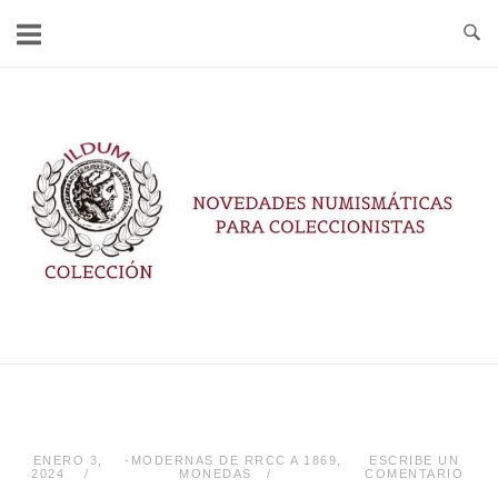
Ir
al
contenido
Inicio
ENERO 3,
-MODERNAS DE RRCC A 1869
,
ESCRIBE UN
2024
MONEDAS
COMENTARIO