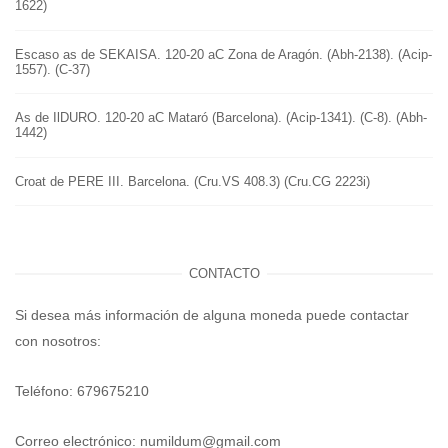
1622)
Escaso as de SEKAISA. 120-20 aC Zona de Aragón. (Abh-2138). (Acip-
1557). (C-37)
As de IlDURO. 120-20 aC Mataró (Barcelona). (Acip-1341). (C-8). (Abh-
1442)
Croat de PERE III. Barcelona. (Cru.VS 408.3) (Cru.CG 2223i)
CONTACTO
Si desea más información de alguna moneda puede contactar
con nosotros:
Teléfono: 679675210
Correo electrónico:
numildum@gmail.com