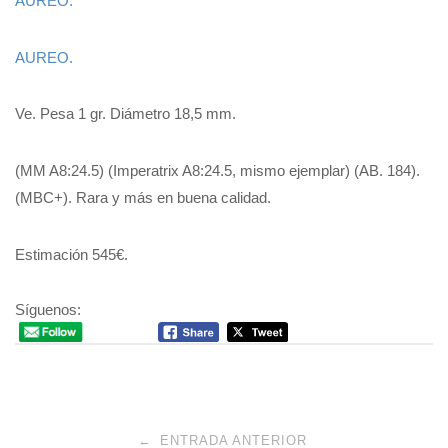
AUREO.
AUREO.
Ve. Pesa 1 gr. Diámetro 18,5 mm.
(MM A8:24.5) (Imperatrix A8:24.5, mismo ejemplar) (AB. 184).
(MBC+). Rara y más en buena calidad.
Estimación 545€.
Síguenos:
Navegación
←
ENTRADA ANTERIOR