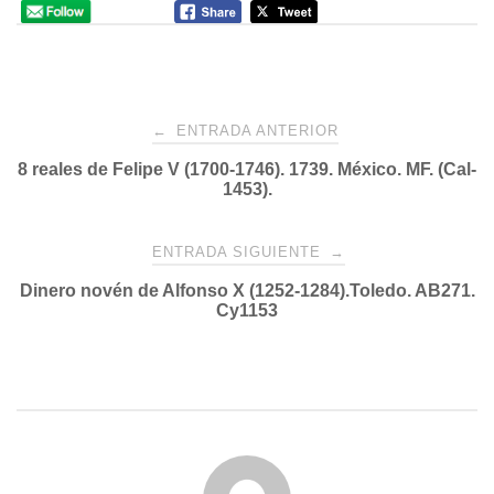
Navegación
←
ENTRADA ANTERIOR
8 reales de Felipe V (1700-1746). 1739. México. MF. (Cal-
de
1453).
entradas
ENTRADA SIGUIENTE
→
Dinero novén de Alfonso X (1252-1284).Toledo. AB271.
Cy1153