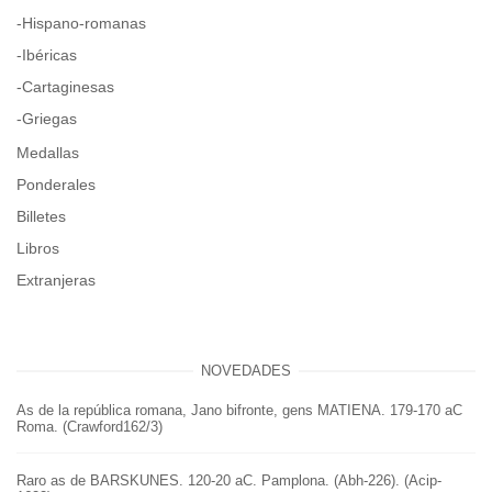
-Hispano-romanas
-Ibéricas
-Cartaginesas
-Griegas
Medallas
Ponderales
Billetes
Libros
Extranjeras
NOVEDADES
As de la república romana, Jano bifronte, gens MATIENA. 179-170 aC
Roma. (Crawford162/3)
Raro as de BARSKUNES. 120-20 aC. Pamplona. (Abh-226). (Acip-