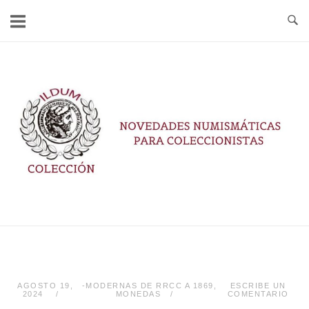
Ir
al
contenido
Inicio
AGOSTO 19,
-MODERNAS DE RRCC A 1869
,
ESCRIBE UN
2024
MONEDAS
COMENTARIO