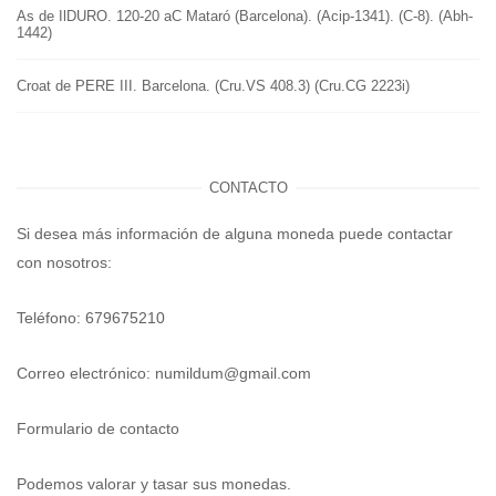
As de IlDURO. 120-20 aC Mataró (Barcelona). (Acip-1341). (C-8). (Abh-
1442)
Croat de PERE III. Barcelona. (Cru.VS 408.3) (Cru.CG 2223i)
CONTACTO
Si desea más información de alguna moneda puede contactar
con nosotros:
Teléfono: 679675210
Correo electrónico:
numildum@gmail.com
Formulario de contacto
Podemos valorar y tasar sus monedas.