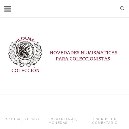
Ir
al
contenido
Inicio
OCTUBRE 21, 2024
EXTRANJERAS
,
ESCRIBE UN
MONEDAS
COMENTARIO