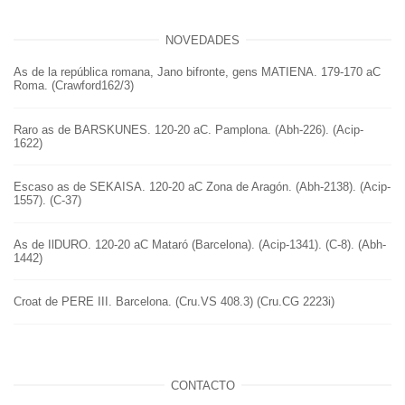
NOVEDADES
As de la república romana, Jano bifronte, gens MATIENA. 179-170 aC
Roma. (Crawford162/3)
Raro as de BARSKUNES. 120-20 aC. Pamplona. (Abh-226). (Acip-
1622)
Escaso as de SEKAISA. 120-20 aC Zona de Aragón. (Abh-2138). (Acip-
1557). (C-37)
As de IlDURO. 120-20 aC Mataró (Barcelona). (Acip-1341). (C-8). (Abh-
1442)
Croat de PERE III. Barcelona. (Cru.VS 408.3) (Cru.CG 2223i)
CONTACTO