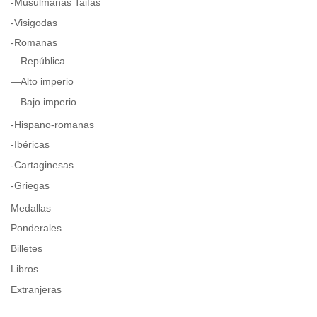
-Musulmanas Taifas
-Visigodas
-Romanas
—República
—Alto imperio
—Bajo imperio
-Hispano-romanas
-Ibéricas
-Cartaginesas
-Griegas
Medallas
Ponderales
Billetes
Libros
Extranjeras