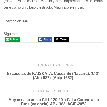
(EBC-). Patina marrón. Modulo y peso impresionantes. El canto
tiene como un dibujo o estriado. Magnifico ejemplar.
Estimación 90€.
Síguenos:
Navegación
←
ENTRADA ANTERIOR
Escaso as de KAISKATA. Cascante (Navarra). (C-2).
de
(Abh-687). (Acip-1682).
entradas
ENTRADA SIGUIENTE
→
Muy escaso as de GILI. 120-20 a.C. La Carencia de
Turis (Valencia). AB-1388; ACIP-2058