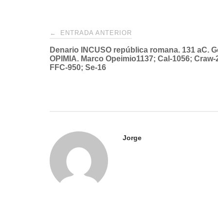
Navegación
←
ENTRADA ANTERIOR
Denario INCUSO república romana. 131 aC. 
de
OPIMIA. Marco Opeimio1137; Cal-1056; Craw-2
FFC-950; Se-16
entradas
Jorge