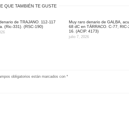
E QUE TAMBIÉN TE GUSTE
denario de TRAJANO. 112-117
Muy raro denario de GALBA, acu
. (Ric-331). (RSC-190)
68 dC en TÁRRACO. C-77; RIC-
16. (ACIP. 4173)
2026
julio 7, 2026
ampos obligatorios están marcados con
*