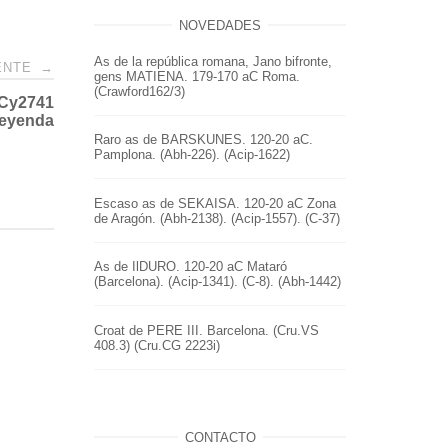
NOVEDADES
As de la república romana, Jano bifronte,
IENTE
→
gens MATIENA. 179-170 aC Roma.
(Crawford162/3)
 Cy2741
leyenda
Raro as de BARSKUNES. 120-20 aC.
Pamplona. (Abh-226). (Acip-1622)
Escaso as de SEKAISA. 120-20 aC Zona
de Aragón. (Abh-2138). (Acip-1557). (C-37)
As de IlDURO. 120-20 aC Mataró
(Barcelona). (Acip-1341). (C-8). (Abh-1442)
Croat de PERE III. Barcelona. (Cru.VS
408.3) (Cru.CG 2223i)
CONTACTO