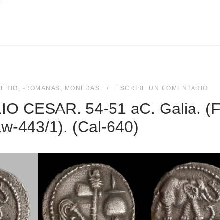
PERIO
,
-ROMANAS
,
MONEDAS
ESCRIBE UN COMENTARIO
IO CESAR. 54-51 aC. Galia. (F
aw-443/1). (Cal-640)