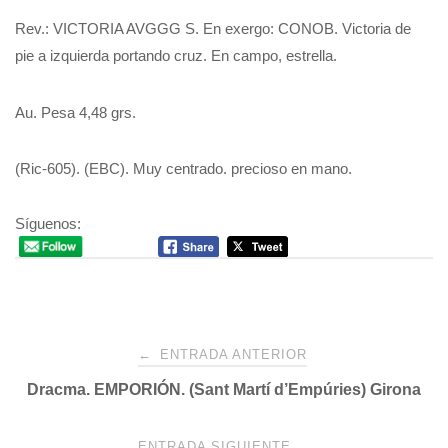
Rev.: VICTORIA AVGGG S. En exergo: CONOB. Victoria de
pie a izquierda portando cruz. En campo, estrella.
Au. Pesa 4,48 grs.
(Ric-605). (EBC). Muy centrado. precioso en mano.
Síguenos:
Navegación
←
ENTRADA ANTERIOR
Dracma. EMPORIÓN. (Sant Martí d’Empúries) Girona
de
ENTRADA SIGUIENTE
→