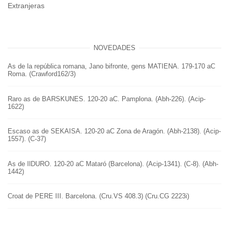
Extranjeras
NOVEDADES
As de la república romana, Jano bifronte, gens MATIENA. 179-170 aC
Roma. (Crawford162/3)
Raro as de BARSKUNES. 120-20 aC. Pamplona. (Abh-226). (Acip-
1622)
Escaso as de SEKAISA. 120-20 aC Zona de Aragón. (Abh-2138). (Acip-
1557). (C-37)
As de IlDURO. 120-20 aC Mataró (Barcelona). (Acip-1341). (C-8). (Abh-
1442)
Croat de PERE III. Barcelona. (Cru.VS 408.3) (Cru.CG 2223i)