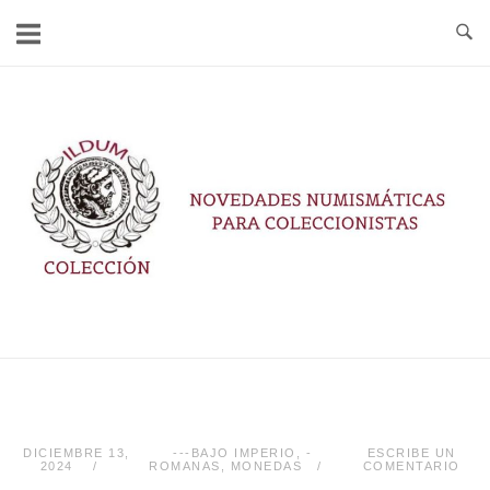
Ir
al
contenido
Inicio
DICIEMBRE 13,
---BAJO IMPERIO
,
-
ESCRIBE UN
2024
ROMANAS
,
MONEDAS
COMENTARIO