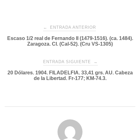
Navegación
←
ENTRADA ANTERIOR
Escaso 1/2 real de Fernando II (1479-1516). (ca. 1484).
de
Zaragoza. CI. (Cal-52). (Cru VS-1305)
entradas
ENTRADA SIGUIENTE
→
20 Dólares. 1904. FILADELFIA. 33,41 grs. AU. Cabeza
de la Libertad. Fr-177; KM-74.3.