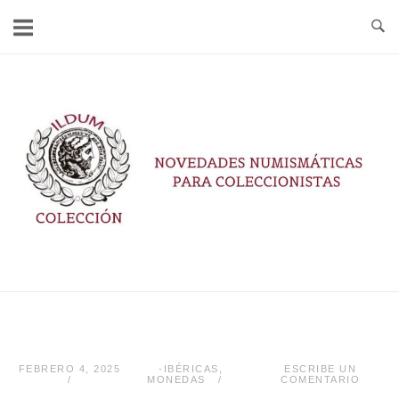
Ir
al
contenido
Inicio
FEBRERO 4, 2025
-IBÉRICAS
,
ESCRIBE UN
MONEDAS
COMENTARIO