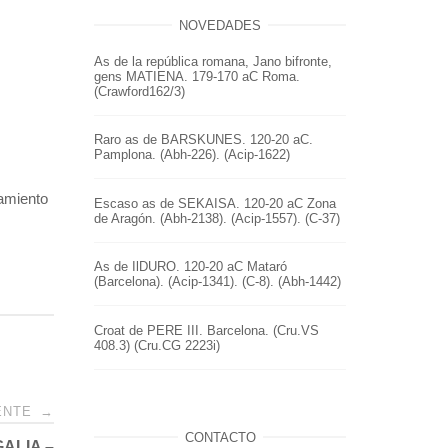
NOVEDADES
As de la república romana, Jano bifronte,
gens MATIENA. 179-170 aC Roma.
(Crawford162/3)
Raro as de BARSKUNES. 120-20 aC.
Pamplona. (Abh-226). (Acip-1622)
zamiento
Escaso as de SEKAISA. 120-20 aC Zona
de Aragón. (Abh-2138). (Acip-1557). (C-37)
As de IlDURO. 120-20 aC Mataró
(Barcelona). (Acip-1341). (C-8). (Abh-1442)
Croat de PERE III. Barcelona. (Cru.VS
408.3) (Cru.CG 2223i)
IENTE
→
CONTACTO
GALIA –