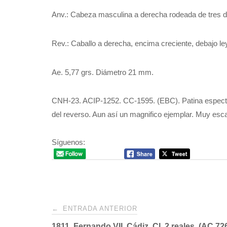
Anv.: Cabeza masculina a derecha rodeada de tres del
Rev.: Caballo a derecha, encima creciente, debajo le
Ae. 5,77 grs. Diámetro 21 mm.
CNH-23. ACIP-1252. CC-1595. (EBC). Patina espectac
del reverso. Aun así un magnifico ejemplar. Muy es
Síguenos:
Navegación
←
ENTRADA ANTERIOR
1811. Fernando VII. Cádiz. CI. 2 reales. (AC.72