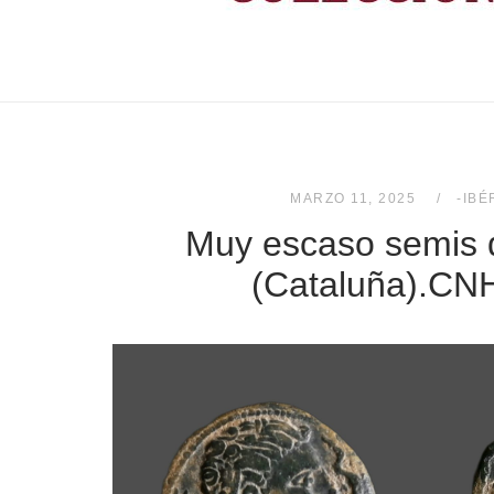
MARZO 11, 2025
-IBÉ
Muy escaso semis d
(Cataluña).CN