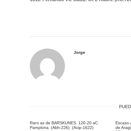
de
entradas
Jorge
PUED
Raro as de BARSKUNES. 120-20 aC.
Escaso 
Pamplona. (Abh-226). (Acip-1622)
de Aragó