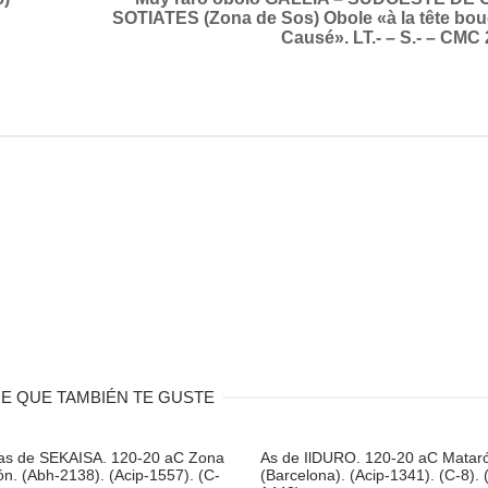
SOTIATES (Zona de Sos) Obole «à la tête bou
Causé». LT.- – S.- – CMC 
E QUE TAMBIÉN TE GUSTE
as de SEKAISA. 120-20 aC Zona
As de IlDURO. 120-20 aC Matar
n. (Abh-2138). (Acip-1557). (C-
(Barcelona). (Acip-1341). (C-8). 