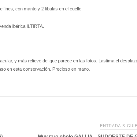
fines, con manto y 2 fibulas en el cuello.
yenda ibérica ILTIRTA.
ular, y más relieve del que parece en las fotos. Lastima el despla
caso en esta conservación. Precioso en mano.
ENTRADA SIGU
6)
Muy raro obolo GALLIA – SUDOESTE DE 