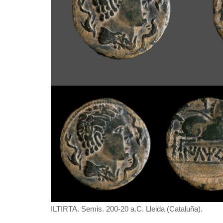
ILTIRTA. Semis. 200-20 a.C. Lleida (Cataluña).