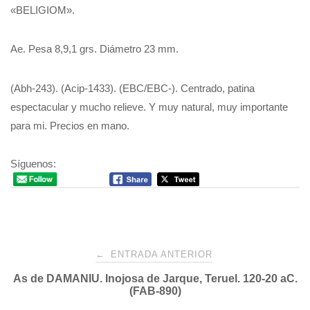
«BELIGIOM».
Ae. Pesa 8,9,1 grs. Diámetro 23 mm.
(Abh-243). (Acip-1433). (EBC/EBC-). Centrado, patina
espectacular y mucho relieve. Y muy natural, muy importante
para mi. Precios en mano.
Síguenos:
Navegación
←
ENTRADA ANTERIOR
As de DAMANIU. Inojosa de Jarque, Teruel. 120-20 aC.
de
(FAB-890)