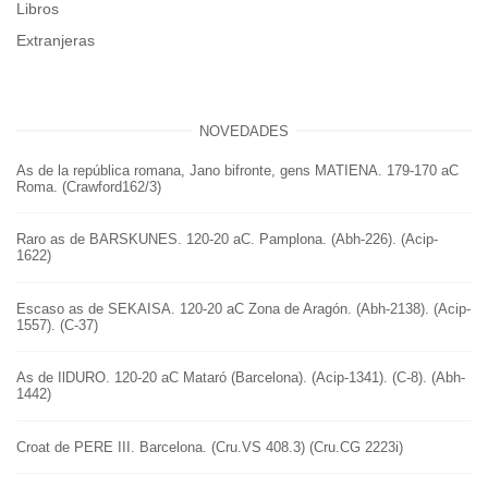
Libros
Extranjeras
NOVEDADES
As de la república romana, Jano bifronte, gens MATIENA. 179-170 aC
Roma. (Crawford162/3)
Raro as de BARSKUNES. 120-20 aC. Pamplona. (Abh-226). (Acip-
1622)
Escaso as de SEKAISA. 120-20 aC Zona de Aragón. (Abh-2138). (Acip-
1557). (C-37)
As de IlDURO. 120-20 aC Mataró (Barcelona). (Acip-1341). (C-8). (Abh-
1442)
Croat de PERE III. Barcelona. (Cru.VS 408.3) (Cru.CG 2223i)