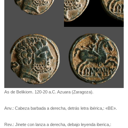
As de Belikiom. 120-20 a.C. Azuara (Zaragoza).
Anv.: Cabeza barbada a derecha, detrás letra ibérica,: «BE».
Rev.: Jinete con lanza a derecha, debajo leyenda iberica,: