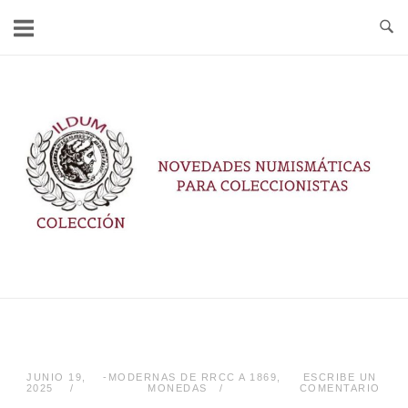
Ir
al
contenido
Inicio
JUNIO 19,
-MODERNAS DE RRCC A 1869
,
ESCRIBE UN
2025
MONEDAS
COMENTARIO