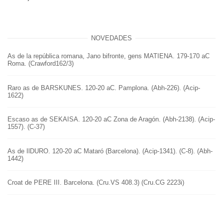
NOVEDADES
As de la república romana, Jano bifronte, gens MATIENA. 179-170 aC
Roma. (Crawford162/3)
Raro as de BARSKUNES. 120-20 aC. Pamplona. (Abh-226). (Acip-
1622)
Escaso as de SEKAISA. 120-20 aC Zona de Aragón. (Abh-2138). (Acip-
1557). (C-37)
As de IlDURO. 120-20 aC Mataró (Barcelona). (Acip-1341). (C-8). (Abh-
1442)
Croat de PERE III. Barcelona. (Cru.VS 408.3) (Cru.CG 2223i)