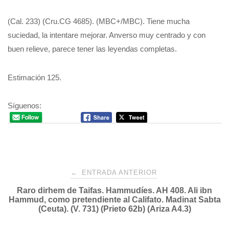
(Cal. 233) (Cru.CG 4685). (MBC+/MBC). Tiene mucha
suciedad, la intentare mejorar. Anverso muy centrado y con
buen relieve, parece tener las leyendas completas.
Estimación 125.
Síguenos:
Navegación
←
ENTRADA ANTERIOR
Raro dirhem de Taifas. Hammudíes. AH 408. Ali ibn
de
Hammud, como pretendiente al Califato. Madinat Sabta
(Ceuta). (V. 731) (Prieto 62b) (Ariza A4.3)
entradas