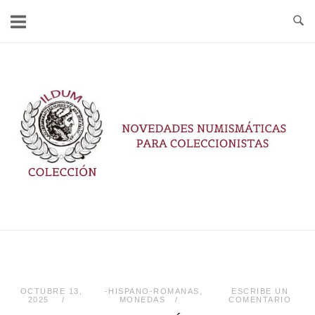
Ir
al
contenido
Inicio
OCTUBRE 13,
-HISPANO-ROMANAS
,
ESCRIBE UN
2025
MONEDAS
COMENTARIO