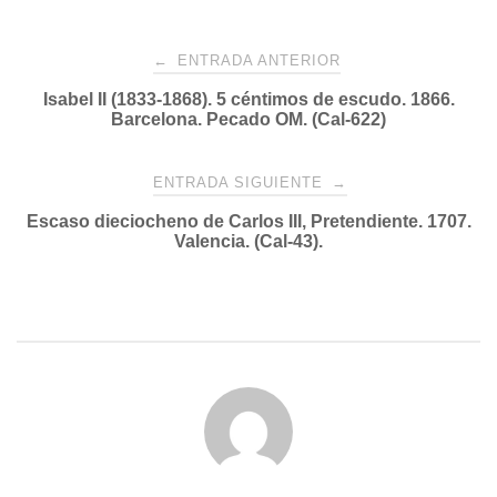
Navegación
←
ENTRADA ANTERIOR
Isabel II (1833-1868). 5 céntimos de escudo. 1866.
de
Barcelona. Pecado OM. (Cal-622)
entradas
ENTRADA SIGUIENTE
→
Escaso dieciocheno de Carlos III, Pretendiente. 1707.
Valencia. (Cal-43).