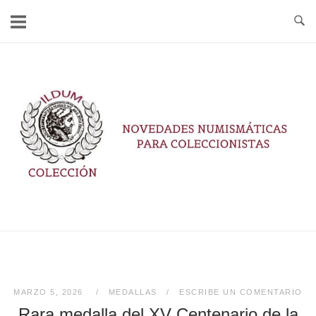
Ir
al
contenido
Inicio
MARZO 5, 2026
MEDALLAS
ESCRIBE UN COMENTARIO
Rara medalla del XV Centenario de la