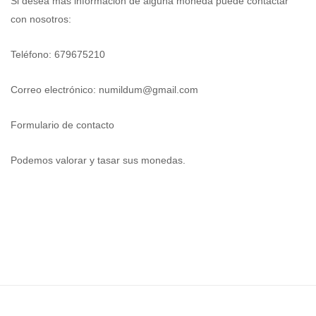
Si desea más información de alguna moneda puede contactar
con nosotros:
Teléfono: 679675210
Correo electrónico:
numildum@gmail.com
Formulario de contacto
Podemos valorar y tasar sus monedas.