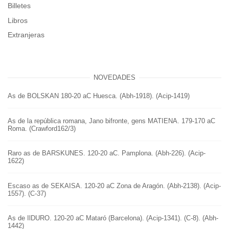
Billetes
Libros
Extranjeras
NOVEDADES
As de BOLSKAN 180-20 aC Huesca. (Abh-1918). (Acip-1419)
As de la república romana, Jano bifronte, gens MATIENA. 179-170 aC
Roma. (Crawford162/3)
Raro as de BARSKUNES. 120-20 aC. Pamplona. (Abh-226). (Acip-
1622)
Escaso as de SEKAISA. 120-20 aC Zona de Aragón. (Abh-2138). (Acip-
1557). (C-37)
As de IlDURO. 120-20 aC Mataró (Barcelona). (Acip-1341). (C-8). (Abh-
1442)