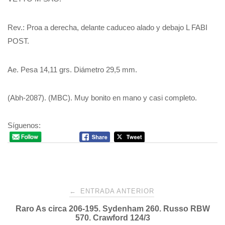
Rev.: Proa a derecha, delante caduceo alado y debajo L FABI
POST.
Ae. Pesa 14,11 grs. Diámetro 29,5 mm.
(Abh-2087). (MBC). Muy bonito en mano y casi completo.
Síguenos:
Navegación
←
ENTRADA ANTERIOR
Raro As circa 206-195. Sydenham 260. Russo RBW
de
570. Crawford 124/3