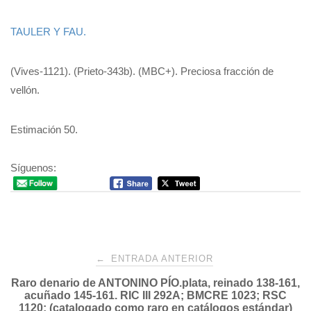
TAULER Y FAU.
(Vives-1121). (Prieto-343b). (MBC+). Preciosa fracción de
vellón.
Estimación 50.
Síguenos:
Navegación
←
ENTRADA ANTERIOR
Raro denario de ANTONINO PÍO.plata, reinado 138-161,
de
acuñado 145-161. RIC III 292A; BMCRE 1023; RSC
1120; (catalogado como raro en catálogos estándar)