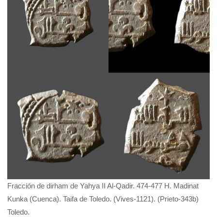
Fracción de dirham de Yahya II Al-Qadir. 474-477 H. Madinat
Kunka (Cuenca). Taifa de Toledo. (Vives-1121). (Prieto-343b)
Toledo.