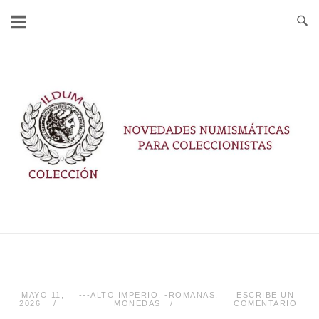
Ir
al
contenido
Inicio
MAYO 11,
---ALTO IMPERIO
,
-ROMANAS
,
ESCRIBE UN
2026
MONEDAS
COMENTARIO