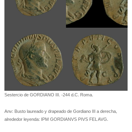
Sestercio de GORDIANO III. -244 d.C. Roma.
Anv: Busto laureado y drapeado de Gordiano III a derecha,
alrededor leyenda: IPM GORDIANVS PIVS FEL AVG.