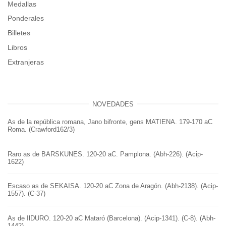
Medallas
Ponderales
Billetes
Libros
Extranjeras
NOVEDADES
As de la república romana, Jano bifronte, gens MATIENA. 179-170 aC
Roma. (Crawford162/3)
Raro as de BARSKUNES. 120-20 aC. Pamplona. (Abh-226). (Acip-
1622)
Escaso as de SEKAISA. 120-20 aC Zona de Aragón. (Abh-2138). (Acip-
1557). (C-37)
As de IlDURO. 120-20 aC Mataró (Barcelona). (Acip-1341). (C-8). (Abh-
1442)