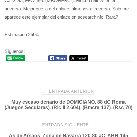
Cal-344a; FFC-456. (MBC+/EBC-). Mucho relieve en el
anverso. Mejor que la del enlace, almenos el reverso. Solo me
aparece este ejemplar del enlace en acsearchinfo. Rara?
Estimación 250€.
Síguenos:
Navegación
←
ENTRADA ANTERIOR
Muy escaso denario de DOMICIANO. 88 dC Roma
de
(Juegos Seculares). (Ric-II 2.604). (Bmcre-137). (Rsc-70)
entradas
ENTRADA SIGUIENTE
→
As de Arsaos. Zona de Navarra.120-80 aC. ABH-145