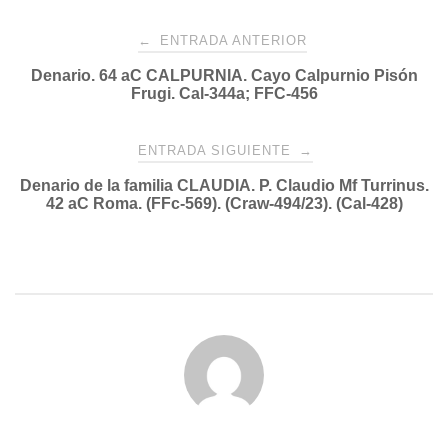
Navegación
←
ENTRADA ANTERIOR
Denario. 64 aC CALPURNIA. Cayo Calpurnio Pisón
de
Frugi. Cal-344a; FFC-456
entradas
ENTRADA SIGUIENTE
→
Denario de la familia CLAUDIA. P. Claudio Mf Turrinus.
42 aC Roma. (FFc-569). (Craw-494/23). (Cal-428)