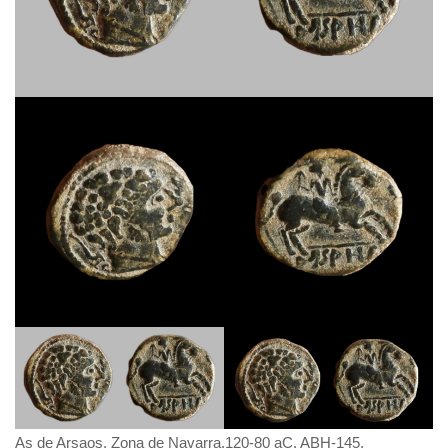
As de Arsaos. Zona de Navarra.120-80 aC. ABH-145.